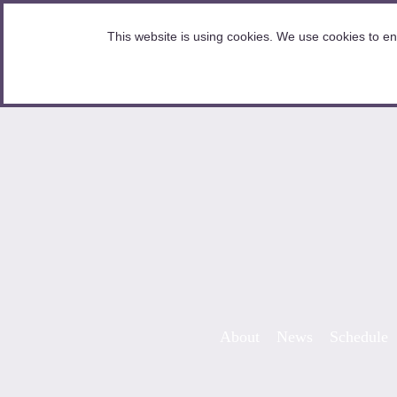
HOME
This website is using cookies. We use cookies to en
Skip to content
About
News
Schedule