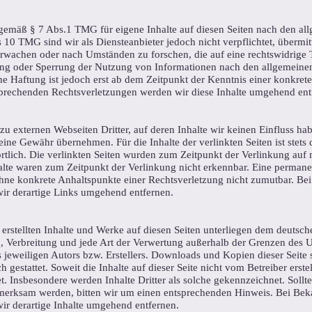
 gemäß § 7 Abs.1 TMG für eigene Inhalte auf diesen Seiten nach den a
 10 TMG sind wir als Diensteanbieter jedoch nicht verpflichtet, übermit
wachen oder nach Umständen zu forschen, die auf eine rechtswidrige T
ung oder Sperrung der Nutzung von Informationen nach den allgemeine
he Haftung ist jedoch erst ab dem Zeitpunkt der Kenntnis einer konkret
rechenden Rechtsverletzungen werden wir diese Inhalte umgehend ent
zu externen Webseiten Dritter, auf deren Inhalte wir keinen Einfluss ha
ine Gewähr übernehmen. Für die Inhalte der verlinkten Seiten ist stets 
ortlich. Die verlinkten Seiten wurden zum Zeitpunkt der Verlinkung auf
alte waren zum Zeitpunkt der Verlinkung nicht erkennbar. Eine permanen
 ohne konkrete Anhaltspunkte einer Rechtsverletzung nicht zumutbar. B
ir derartige Links umgehend entfernen.
 erstellten Inhalte und Werke auf diesen Seiten unterliegen dem deutsc
g, Verbreitung und jede Art der Verwertung außerhalb der Grenzen des 
 jeweiligen Autors bzw. Erstellers. Downloads und Kopien dieser Seite s
gestattet. Soweit die Inhalte auf dieser Seite nicht vom Betreiber erste
t. Insbesondere werden Inhalte Dritter als solche gekennzeichnet. Sollte
merksam werden, bitten wir um einen entsprechenden Hinweis. Bei Be
ir derartige Inhalte umgehend entfernen.