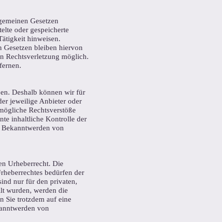
llgemeinen Gesetzen
telte oder gespeicherte
ätigkeit hinweisen.
n Gesetzen bleiben hiervon
en Rechtsverletzung möglich.
fernen.
ben. Deshalb können wir für
der jeweilige Anbieter oder
 mögliche Rechtsverstöße
te inhaltliche Kontrolle der
ei Bekanntwerden von
hen Urheberrecht. Die
Urheberrechtes bedürfen der
ind nur für den privaten,
llt wurden, werden die
n Sie trotzdem auf eine
kanntwerden von