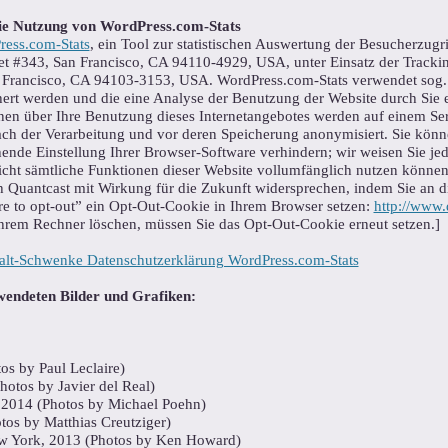
die Nutzung von WordPress.com-Stats
ess.com-Stats
, ein Tool zur statistischen Auswertung der Besucherzugri
eet #343, San Francisco, CA 94110-4929, USA, unter Einsatz der Track
an Francisco, CA 94103-3153, USA. WordPress.com-Stats verwendet sog. 
ert werden und die eine Analyse der Benutzung der Website durch Sie 
nen über Ihre Benutzung dieses Internetangebotes werden auf einem Ser
ach der Verarbeitung und vor deren Speicherung anonymisiert. Sie können
ende Einstellung Ihrer Browser-Software verhindern; wir weisen Sie jedo
icht sämtliche Funktionen dieser Website vollumfänglich nutzen könne
Quantcast mit Wirkung für die Zukunft widersprechen, indem Sie an di
re to opt-out” ein Opt-Out-Cookie in Ihrem Browser setzen:
http://www.
 Ihrem Rechner löschen, müssen Sie das Opt-Out-Cookie erneut setzen.]
lt-Schwenke Datenschutzerklärung WordPress.com-Stats
wendeten Bilder und Grafiken:
os by Paul Leclaire)
otos by Javier del Real)
 2014 (Photos by Michael Poehn)
tos by Matthias Creutziger)
ew York, 2013 (Photos by Ken Howard)