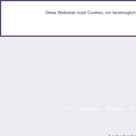
HOME
Diese Webseite nutzt Cookies, um bestmögliche
Skip to content
Vita
Aktuelles
Termine
Fo