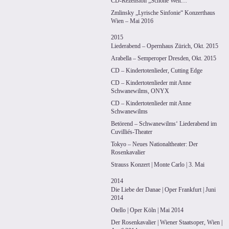
CD-Rezension „Schöne Welt…“
Zmlinsky „Lyrische Sinfonie“ Konzerthaus
Wien – Mai 2016
2015
Liederabend – Opernhaus Zürich, Okt. 2015
Arabella – Semperoper Dresden, Okt. 2015
CD – Kindertotenlieder, Cutting Edge
CD – Kindertotenlieder mit Anne
Schwanewilms, ONYX
CD – Kindertotenlieder mit Anne
Schwanewilms
Betörend – Schwanewilms‘ Liederabend im
Cuvilliés-Theater
Tokyo – Neues Nationaltheater: Der
Rosenkavalier
Strauss Konzert | Monte Carlo | 3. Mai
2014
Die Liebe der Danae | Oper Frankfurt | Juni
2014
Otello | Oper Köln | Mai 2014
Der Rosenkavalier | Wiener Staatsoper, Wien |