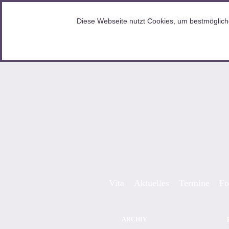
HOME
Diese Webseite nutzt Cookies, um bestmögliche
Skip to content
Vita
Aktuelles
Termine
Fo
ARCHIV